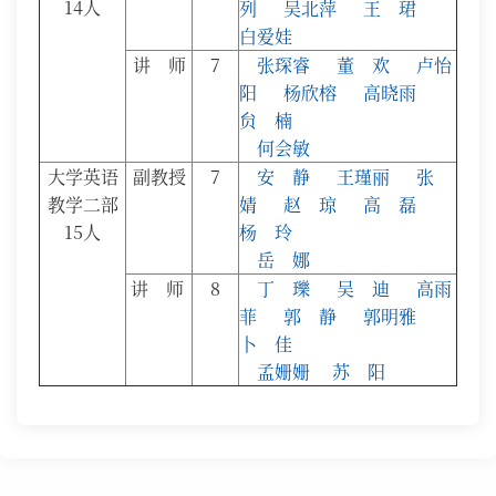
14人
列
吴北萍
王 珺
白爱娃
讲 师
7
张琛睿
董 欢
卢怡
阳
杨欣榕
高晓雨
贠 楠
何会敏
大学英语
副教授
7
安 静
王瑾丽
张
教学二部
婧
赵 琼
高 磊
15人
杨 玲
岳 娜
讲 师
8
丁 瓅
吴 迪
高雨
菲
郭 静
郭明雅
卜 佳
孟姗姗
苏 阳