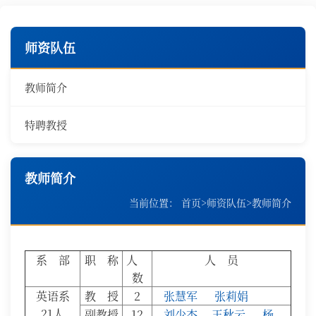
师资队伍
教师简介
特聘教授
教师简介
当前位置：
首页
>
师资队伍
>
教师简介
系 部
职 称
人
人 员
数
英语系
教 授
2
张慧军
张莉娟
21人
副教授
12
刘少杰
王秋云
杨