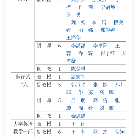
桦
肖 剑
宁娟琴
罗 勇
魏 娟
李 娟
段美
婷
丽 娜
郗倓娉
王泽华
讲 师
6
李潇潇
李卓阳
王
蓉
乔 辉
崔子钰
周
雪薇
助 教
1
陈楚琪
翻译系
教 授
1
温宏社
12人
副教授
5
郭卫平
张 婷
孙菲
菲
牛 蕊
高 晖
讲 师
5
吕 萌
高 倩
张
璇
周 姗
刘 耀
助 教
1
秦思遥
大学英语
教 授
1
王 雨
教学一部
副教授
6
王 莉
秋 杰
贺颖