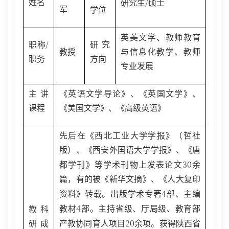
/
姓名
研究生
硕士
军
学位
英美文学、教师教育
/
职称
研究
教授
与信息化教学、教师
职务
方向
专业发展
主讲
《英语文学导论》、《英国文学》、
课程
《美国文学》、《高级英语》
先后在《西北工业大学学报》（哲社
版）、《西安外国语大学学报》、《唐
30
都学刊》等学术刊物上发表论文
余
篇，有的被《新华文摘》、《人大复印
4
资料》转载。出版学术专著
部、主编
4
教材
部。主持省级、厅局级、教育部
教科
20
研成
产教协同育人项目
余项。获得陕西省