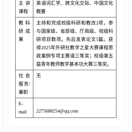
主讲
英语词汇学、跨文化交际、中国文化
课程
概要
教科
主持和完成校级科研和教改
2
项，参
研成
与国家级、省部级、厅局级、校级科
果
研项目数项。先后发表论文
5
篇。获
得
2025
年外研社教学之星大赛课程思
政案例专项主赛道三等奖；校级第五
届青年教师教学基本功大赛三等奖。
社会
无
服务
/
兼职
E-
2275688254@qq.com
mail