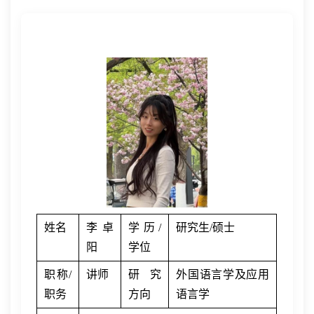
姓名
李卓
学历
/
研究生
/
硕士
阳
学位
职称
/
讲师
研究
外国语言学及应用
职务
方向
语言学