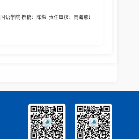
外国语学院
撰稿：陈燃
责任
审核：高海燕）