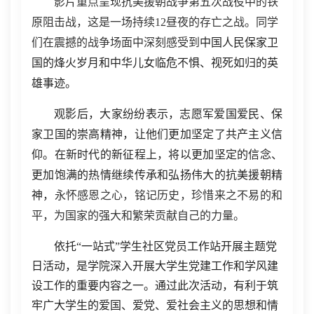
影片重点呈现抗美援朝战争第五次战役中的铁
原阻击战，这是一场持续12昼夜的存亡之战。同学
们在震撼的战争场面中深刻感受到
中国人民保家卫
国的烽火岁月和中华儿女临危不惧、视死如归的英
雄事迹。
观影后，大家纷纷表示，志愿军爱国爱民、保
家卫国的崇高精神，让他们更加坚定了共产主义信
仰。在新时代的新征程上，将以更加坚定的信念、
更加饱满的热情继续传承和弘扬伟大的抗美援朝精
神，
永怀感恩之心，铭记历史，珍惜来之不易的和
平，为国家的强大和繁荣贡献自己的力量。
依托“一站式”学生社区党员工作站开展主题党
日活动，是学院深入开展大学生党建工作和学风建
设工作的重要内容之一。通过此次活动，有利于筑
牢广大学生的爱国、爱党、爱社会主义的思想和情