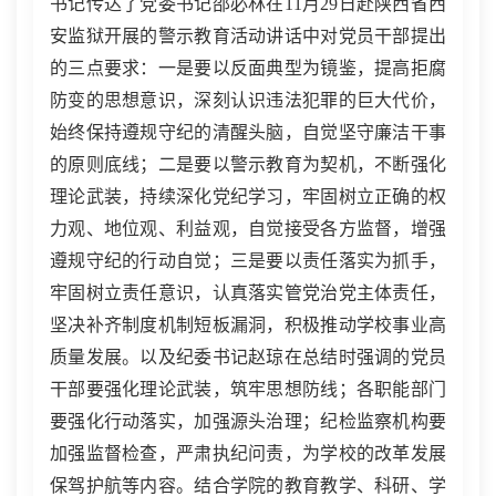
书记传达了党委书记邵必林在11月29日赴陕西省西
安监狱开展的警示教育活动讲话中对党员干部提出
的三点要求：一是要以反面典型为镜鉴，提高拒腐
防变的思想意识，深刻认识违法犯罪的巨大代价，
始终保持遵规守纪的清醒头脑，自觉坚守廉洁干事
的原则底线；二是要以警示教育为契机，不断强化
理论武装，持续深化党纪学习，牢固树立正确的权
力观、地位观、利益观，自觉接受各方监督，增强
遵规守纪的行动自觉；三是要以责任落实为抓手，
牢固树立责任意识，认真落实管党治党主体责任，
坚决补齐制度机制短板漏洞，积极推动学校事业高
质量发展。以及纪委书记赵琼在总结时强调的党员
干部要强化理论武装，筑牢思想防线；各职能部门
要强化行动落实，加强源头治理；纪检监察机构要
加强监督检查，严肃执纪问责，为学校的改革发展
保驾护航等内容。结合学院的教育教学、科研、学