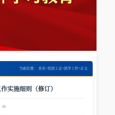
当前位置：
首页
>
党团工会
>
团学工作
>
正文
工作实施细则（修订）
：
36