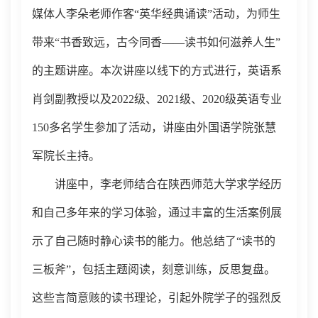
媒体人
李朵老师作客
“英华经典诵读”活动
，为师生
带来
“
书香致远，古今同香
——读书如何滋养人生
”
的
主题讲座。本次讲座以
线下的方式
进行，
英语系
肖剑副教授
以及
2022
级
、
2021级、2020级英语专业
150多名
学生参加了活动，
讲座由
外国语学院张
慧
军
院长主持。
讲座中
，
李老师结合在
陕西师范大学
求学经历
和自己多年来的学习体验，
通过
丰富的
生活
案
例展
示了自己
随时静心
读书的能力
。
他总结了
“读书的
三板斧”
，
包括主题阅读
，
刻意训练
，
反思复盘
。
这些言简意赅的读书理论
，
引起外院学子的强烈反