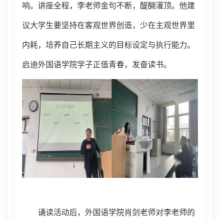
响
。
讲座全程
，
李老师
金句不断，醍醐灌顶。
他建
议大学生要坚持在客观世界创造
，
少在主观世界里
内耗
，
培养自己长期主义的目标设定与执行能力
。
启迪
外国语学院
学子正值青春
，
发奋读书
。
诵读活动后
，
外国语学院肖剑老师对李老师的