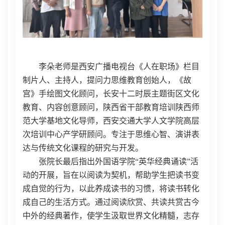
李朵
老师是
西安广播电视台《人在职场》栏目
制片人、主持人，提问力思维教育创始人，《故
宫》手绘图文化顾问，长安十二时辰主题街区文化
教育、内容创意顾问，陕西省干部教育培训陕西师
范大学基地文化导师，西安交通大学人文学院高层
次培训中心产学研顾问。专注于思维心智、演讲表
达与传统文化课程的研究与开发。
张院长最后指出外国语学院
“英华经典诵读”活
动的开展，旨在以阅读
为契机，
帮助学生
把读书变
成自觉的行为，
以此养成读书的习惯，将读书
转化
成自己的生活方式。
通过阅读欣赏、共读共赏古今
中外的经典著作，使学生汲取世界文化精髓，志存