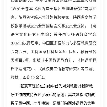
协会副会长。学术成果有国家社科基金重大项目
“
汉英全卷本《林语堂全集》整理与研究
”
首席专
家，陕西省省级人才计划特聘专家，陕西省高等学
校教学指导委员会外国语言文学委员会委员
，
《跨
语言文化研究》主编
；
兼任国际多语教育学会
(IAME)
执行理事，中国区多语能力与多语教育研究
会副会长
。
主持国家社科基金项目
4
项，教育部各
类项目
3
项
，
出版《中国教师教育
》、
《林语堂翻
译书写研究》、《藏汉英三语教育研究》等专著、
教材、译著
10
余部。
张慧军院长在总结中首先对刘教授对我院教
研工作的支持表达了衷心的感谢；其次她指出刘教
授学贯中西、才华横溢，是我们陕西外语界的优秀