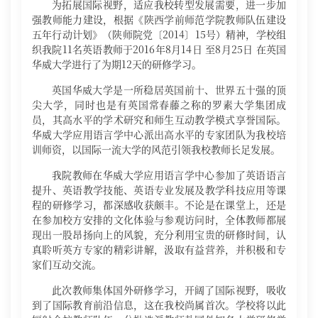
为拓展国际视野，适应我校转型发展需要，进一步加
强教师能力建设，根据《陕西学前师范学院教师队伍建设
五年行动计划》（陕师院党〔2014〕15号）精神，学校组
织我院11名英语教师于2016年8月14日 至8月25日 在英国
华威大学进行了为期12天的研修学习。
英国华威大学是一所稳居英国前十、世界五十强的顶
尖大学，同时也是有英国常春藤之称的罗素大学集团成
员，其高水平的学术研究和师生互动教学模式享誉国际。
华威大学应用语言学中心派出高水平的专家团队为我校培
训师资，以国际一流大学的风范引领我校教师长足发展。
我院教师在华威大学应用语言学中心参加了英语语言
提升、英语教学技能、英语专业发展及教学科技应用等课
程的研修学习，都深感收获颇丰。不论是在课堂上，还是
在参加校方安排的文化体验与参观访问时，全体教师都展
现出一股昂扬向上的风貌，充分利用宝贵的研修时间，认
真聆听英方专家的精彩讲解，汲取有益营养，并积极和专
家们互动交流。
此次教师集体国外研修学习，开阔了国际视野，吸收
到了国际教育前沿信息，这在我校尚属首次。学校将以此