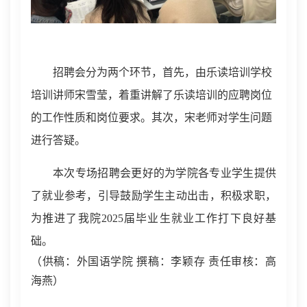
招聘会分为两个环节，首先，由
乐读培训学校
培训讲师宋雪莹，
着重讲解了
乐读培训的
应聘岗位
的工作性质
和岗位
要求
。其次
，
宋老师对学生问题
进行答疑。
本次专场招聘会更好的为学院各专业学生提供
了就业参考，引导鼓励学生主动出击，积极求职，
为推进了我院
2025届毕业生就业工作打下良好基
础。
（
供稿：
外国语学院
撰稿：
李颖存
责任审核：
高
海燕）