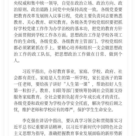
央权威和集中统一领导，自觉在政治立场、政治方向、政
治原则、政治道路上同党中央保持高度一致。各级党委要
把教育改革发展纳入议事日程，党政主要负责同志要熟悉
教育、关心教育、研究教育。各级各类学校党组织要把抓
好学校党建工作作为办学治校的基本功，把党的教育方针
全面贯彻到学校工作各方面。思想政治工作是学校各项工
作的生命线，各级党委、各级教育主管部门、学校党组织
都必须紧紧抓在手上。要精心培养和组织一支会做思想政
治工作的政工队伍，把思想政治工作做在日常、做到个
人。
习近平指出，办好教育事业，家庭、学校、政府、社
会都有责任。家庭是人生的第一所学校，家长是孩子的第
一任老师，要给孩子讲好“人生第一课”，帮助扣好人生
第一粒扣子。教育、妇联等部门要统筹协调社会资源支持
服务家庭教育。全社会要担负起青少年成长成才的责任。
各级党委和政府要为学校办学安全托底，解决学校后顾之
忧，维护老师和学校应有的尊严，保护学生生命安全。
李克强在讲话中指出，要认真学习领会和贯彻落实习
近平总书记重要讲话精神，以习近平新时代中国特色社会
主义思想为指导，准确把握教育事业发展面临的新形势新