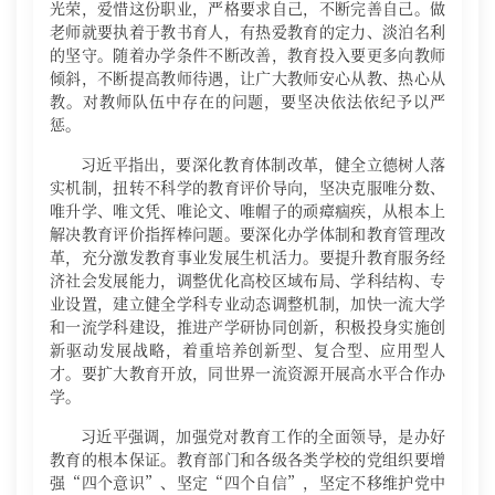
光荣，爱惜这份职业，严格要求自己，不断完善自己。做
老师就要执着于教书育人，有热爱教育的定力、淡泊名利
的坚守。随着办学条件不断改善，教育投入要更多向教师
倾斜，不断提高教师待遇，让广大教师安心从教、热心从
教。对教师队伍中存在的问题，要坚决依法依纪予以严
惩。
习近平指出，要深化教育体制改革，健全立德树人落
实机制，扭转不科学的教育评价导向，坚决克服唯分数、
唯升学、唯文凭、唯论文、唯帽子的顽瘴痼疾，从根本上
解决教育评价指挥棒问题。要深化办学体制和教育管理改
革，充分激发教育事业发展生机活力。要提升教育服务经
济社会发展能力，调整优化高校区域布局、学科结构、专
业设置，建立健全学科专业动态调整机制，加快一流大学
和一流学科建设，推进产学研协同创新，积极投身实施创
新驱动发展战略，着重培养创新型、复合型、应用型人
才。要扩大教育开放，同世界一流资源开展高水平合作办
学。
习近平强调，加强党对教育工作的全面领导，是办好
教育的根本保证。教育部门和各级各类学校的党组织要增
强“四个意识”、坚定“四个自信”，坚定不移维护党中