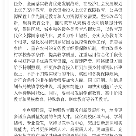
任务，全面落实教育优先发展战略，在经济社会发展规划
上优先安排教育、财政资金投入上优先保障教育、公共资
源配置上优先满足教育和人力资源开发需要。坚持改革创
新，坚持教育公平，推动教育从规模增长向质量提升转
变，促进区域、城乡和各级各类教育均衡发展，以教育现
代化支撑国家现代化。要着力补上短板，夯实义务教育这
个根基，强化农村特别是贫困地区控辍保学工作，完善城
乡统一、重在农村的义务教育经费保障机制，着力改善乡
村学校办学条件、提高教学质量，注重运用信息化手段使
乡村获得更多优质教育资源，在提速降费、网络建设方面
给予特别照顾。把更多教育投入用到加强乡村师资队伍建
设上，不折不扣落实现行的补助、奖励和各类保障政策，
对符合条件的非在编教师要加快入编、同工同酬。前瞻规
划布局城镇学校建设，增强容纳能力，加快实现随迁子女
入学待遇同城化。同时，要重视发展学前教育、高中阶段
教育和民族教育、特殊教育、继续教育等各类教育。
李克强强调，要增强教育服务创新发展能力，培养更
多适应高质量发展的各类人才。优化高校区域布局、学科
结构、专业设置，坚持以教学为中心，突出创新意识和实
践能力，培养更多创新人才、高素质人才。更加重视、充
分发挥高校在强化基础研究和原始创新、突破关键核心技