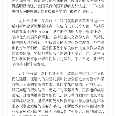
色更加鲜明，教育现代化加速推进，教育方面人民群众获
得感明显增强，我国教育的国际影响力加快提升，13亿多
中国人民的思想道德素质和科学文化素质全面提升。
习近平指出，在实践中，我们就教育改革发展提出一
系列新理念新思想新观点，主要有以下几个方面，坚持党
对教育事业的全面领导，坚持把立德树人作为根本任务，
坚持优先发展教育事业，坚持社会主义办学方向，坚持扎
根中国大地办教育，坚持以人民为中心发展教育，坚持深
化教育改革创新，坚持把服务中华民族伟大复兴作为教育
的重要使命，坚持把教师队伍建设作为基础工作。这是我
们对我国教育事业规律性认识的深化，来之不易，要始终
坚持并不断丰富发展。
习近平强调，新时代新形势，改革开放和社会主义现
代化建设、促进人的全面发展和社会全面进步对教育和学
习提出了新的更高的要求。我们要抓住机遇、超前布局，
以更高远的历史站位、更宽广的国际视野、更深邃的战略
眼光，对加快推进教育现代化、建设教育强国作出总体部
署和战略设计，坚持把优先发展教育事业作为推动党和国
家各项事业发展的重要先手棋，不断使教育同党和国家事
业发展要求相适应、同人民群众期待相契合、同我国综合