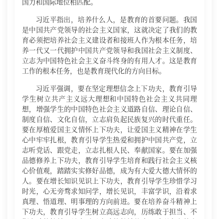
国力和国际地位相匹配。
习近平指出，培养什么人，是教育的首要问题。我国
是中国共产党领导的社会主义国家，这就决定了我们的教
育必须把培养社会主义建设者和接班人作为根本任务，培
养一代又一代拥护中国共产党领导和我国社会主义制度、
立志为中国特色社会主义奋斗终身的有用人才。这是教育
工作的根本任务，也是教育现代化的方向目标。
习近平强调，要在坚定理想信念上下功夫，教育引导
学生树立共产主义远大理想和中国特色社会主义共同理
想，增强学生的中国特色社会主义道路自信、理论自信、
制度自信、文化自信，立志肩负起民族复兴的时代重任。
要在厚植爱国主义情怀上下功夫，让爱国主义精神在学生
心中牢牢扎根，教育引导学生热爱和拥护中国共产党，立
志听党话、跟党走，立志扎根人民、奉献国家。要在加强
品德修养上下功夫，教育引导学生培育和践行社会主义核
心价值观，踏踏实实修好品德，成为有大爱大德大情怀的
人。要在增长知识见识上下功夫，教育引导学生珍惜学习
时光，心无旁骛求知问学，增长见识，丰富学识，沿着求
真理、悟道理、明事理的方向前进。要在培养奋斗精神上
下功夫，教育引导学生树立高远志向，历练敢于担当、不