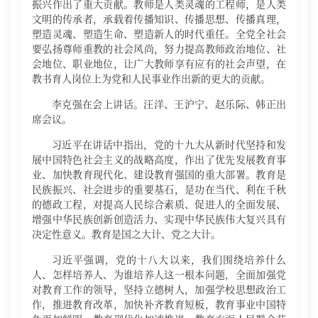
振兴作出了重大贡献。教师是人类灵魂的工程师，是人类
文明的传承者，承载着传播知识、传播思想、传播真理，
塑造灵魂、塑造生命、塑造新人的时代重任。全党全社会
要弘扬尊师重教的社会风尚，努力提高教师政治地位、社
会地位、职业地位，让广大教师享有应有的社会声望，在
教书育人岗位上为党和人民事业作出新的更大的贡献。
李克强在会上讲话。汪洋、王沪宁、赵乐际、韩正出
席会议。
习近平在讲话中指出，党的十九大从新时代坚持和发
展中国特色社会主义的战略高度，作出了优先发展教育事
业、加快教育现代化、建设教育强国的重大部署。教育是
民族振兴、社会进步的重要基石，是功在当代、利在千秋
的德政工程，对提高人民综合素质、促进人的全面发展、
增强中华民族创新创造活力、实现中华民族伟大复兴具有
决定性意义。教育是国之大计、党之大计。
习近平强调，党的十八大以来，我们围绕培养什么
人、怎样培养人、为谁培养人这一根本问题，全面加强党
对教育工作的领导，坚持立德树人，加强学校思想政治工
作，推进教育改革，加快补齐教育短板，教育事业中国特